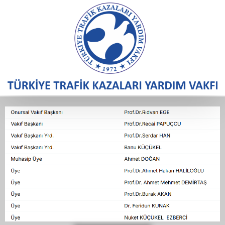
YÖNETİM KURULU